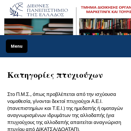
Skip
to
content
ΠΜΣ Διοίκηση και
ΔΙΕΘΝΕΣ ΠΑΝΕΠΙΣΤΗΜΙΟ ΤΗΣ ΕΛΛΑΔΟΣ
Οργάνωση
Εκπαιδευτικών
Menu
Μονάδων
Κατηγορίες πτυχιούχων
Στο Π.Μ.Σ., όπως προβλέπεται από την ισχύουσα
νομοθεσία, γίνονται δεκτοί πτυχιούχοι Α.Ε.Ι.
(πανεπιστημίων και Τ.Ε.Ι.) της ημεδαπής ή οµοταγών
αναγνωρισµένων ιδρυµάτων της αλλοδαπής (για
πτυχιούχους της αλλοδαπής απαιτείται αναγνώριση
πτυχίου από ΔΙΚΑΤΣΑ/ΔΟΑΤΑΠ).